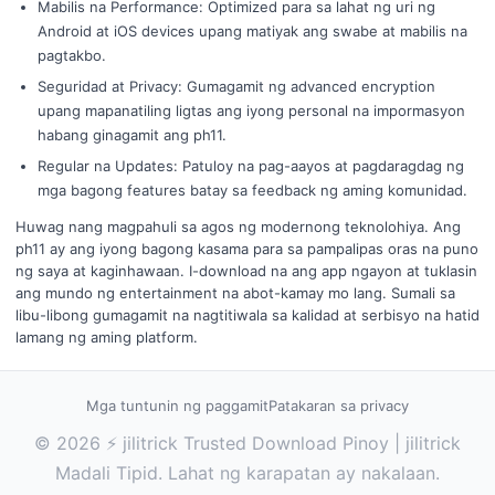
Mabilis na Performance: Optimized para sa lahat ng uri ng
Android at iOS devices upang matiyak ang swabe at mabilis na
pagtakbo.
Seguridad at Privacy: Gumagamit ng advanced encryption
upang mapanatiling ligtas ang iyong personal na impormasyon
habang ginagamit ang ph11.
Regular na Updates: Patuloy na pag-aayos at pagdaragdag ng
mga bagong features batay sa feedback ng aming komunidad.
Huwag nang magpahuli sa agos ng modernong teknolohiya. Ang
ph11 ay ang iyong bagong kasama para sa pampalipas oras na puno
ng saya at kaginhawaan. I-download na ang app ngayon at tuklasin
ang mundo ng entertainment na abot-kamay mo lang. Sumali sa
libu-libong gumagamit na nagtitiwala sa kalidad at serbisyo na hatid
lamang ng aming platform.
Mga tuntunin ng paggamit
Patakaran sa privacy
© 2026 ⚡ jilitrick Trusted Download Pinoy | jilitrick
Madali Tipid. Lahat ng karapatan ay nakalaan.