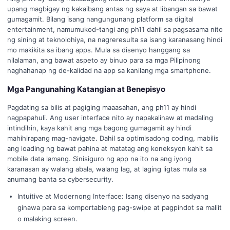
upang magbigay ng kakaibang antas ng saya at libangan sa bawat
gumagamit. Bilang isang nangungunang platform sa digital
entertainment, namumukod-tangi ang ph11 dahil sa pagsasama nito
ng sining at teknolohiya, na nagreresulta sa isang karanasang hindi
mo makikita sa ibang apps. Mula sa disenyo hanggang sa
nilalaman, ang bawat aspeto ay binuo para sa mga Pilipinong
naghahanap ng de-kalidad na app sa kanilang mga smartphone.
Mga Pangunahing Katangian at Benepisyo
Pagdating sa bilis at pagiging maaasahan, ang ph11 ay hindi
nagpapahuli. Ang user interface nito ay napakalinaw at madaling
intindihin, kaya kahit ang mga bagong gumagamit ay hindi
mahihirapang mag-navigate. Dahil sa optimisadong coding, mabilis
ang loading ng bawat pahina at matatag ang koneksyon kahit sa
mobile data lamang. Sinisiguro ng app na ito na ang iyong
karanasan ay walang abala, walang lag, at laging ligtas mula sa
anumang banta sa cybersecurity.
Intuitive at Modernong Interface: Isang disenyo na sadyang
ginawa para sa komportableng pag-swipe at pagpindot sa maliit
o malaking screen.