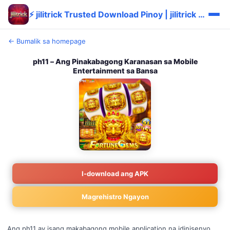
⚡ jilitrick Trusted Download Pinoy | jilitrick Madali Tipid
← Bumalik sa homepage
ph11 – Ang Pinakabagong Karanasan sa Mobile
Entertainment sa Bansa
I-download ang APK
Magrehistro Ngayon
Ang ph11 ay isang makabagong mobile application na idinisenyo