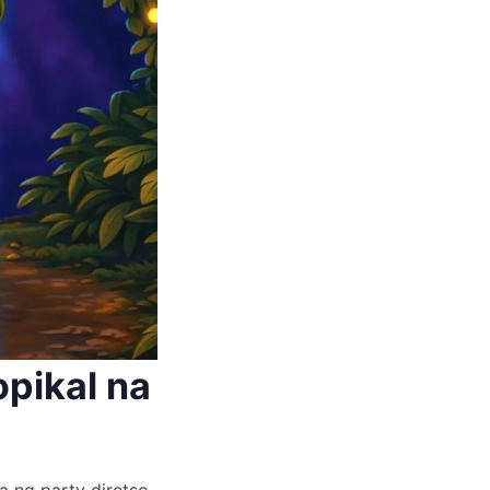
pikal na