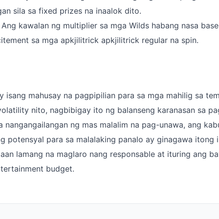
n sila sa fixed prizes na inaalok dito.
Ang kawalan ng multiplier sa mga Wilds habang nasa bas
ment sa mga apkjilitrick apkjilitrick regular na spin.
 isang mahusay na pagpipilian para sa mga mahilig sa tem
olatility nito, nagbibigay ito ng balanseng karanasan sa pa
 nangangailangan ng mas malalim na pag-unawa, ang ka
ng potensyal para sa malalaking panalo ay ginagawa itong
daan lamang na maglaro nang responsable at ituring ang ba
tertainment budget.