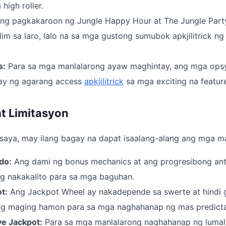
high roller.
ng pagkakaroon ng Jungle Happy Hour at The Jungle Part
im sa laro, lalo na sa mga gustong sumubok apkjilitrick ng 
s:
Para sa mga manlalarong ayaw maghintay, ang mga opsy
ay ng agarang access
apkjilitrick
sa mga exciting na featur
t Limitasyon
saya, may ilang bagay na dapat isaalang-alang ang mga ma
do:
Ang dami ng bonus mechanics at ang progresibong anta
g nakakalito para sa mga baguhan.
t:
Ang Jackpot Wheel ay nakadepende sa swerte at hindi 
ing maging hamon para sa mga naghahanap ng mas predict
e Jackpot:
Para sa mga manlalarong naghahanap ng lumala