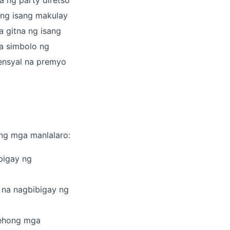
a ng party diretso
 ng isang makulay
a gitna ng isang
a simbolo ng
tensyal na premyo
ng mga manlalaro:
bigay ng
 na nagbibigay ng
rehong mga