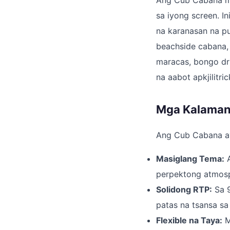
Ang Cub Cabana mul
sa iyong screen. I
na karanasan na pu
beachside cabana
maracas, bongo dru
na aabot apkjilitri
Mga Kalaman
Ang Cub Cabana ay
Masiglang Tema:
A
perpektong atmosp
Solidong RTP:
Sa 9
patas na tsansa sa
Flexible na Taya:
M