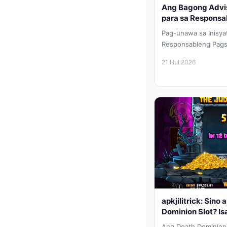
Ang Bagong Advi
para sa Responsab
Pag-unawa sa Inisya
Responsableng Pags
mekanismo ng protek
21 Hul 2026
apkjilitrick: Sin
Dominion Slot? I
Ang Death Dominion 