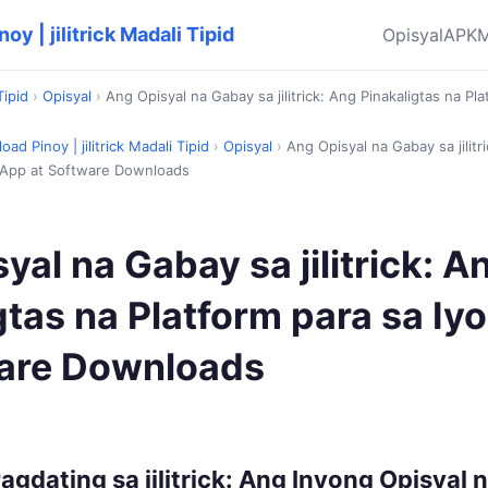
oy | jilitrick Madali Tipid
Opisyal
APK
M
Tipid
›
Opisyal
›
Ang Opisyal na Gabay sa jilitrick: Ang Pinakaligtas na 
oad Pinoy | jilitrick Madali Tipid
›
Opisyal
›
Ang Opisyal na Gabay sa jilitr
g App at Software Downloads
yal na Gabay sa jilitrick: A
gtas na Platform para sa I
ware Downloads
gdating sa jilitrick: Ang Inyong Opisyal 