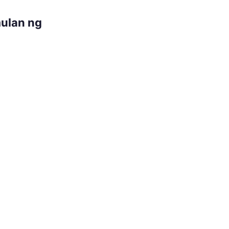
mulan ng
ata. Narito ang
 ng mga Pinoy:
an gamit ang
 malinis at
usuporta sa
ndihin. Kahit ang
ng kailangan.
ng version ang