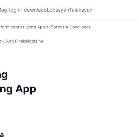
ag-login
I-download
Lokasyon
Talakayan
Platform para sa Iyong App at Software Downloads
ick: Ang Pinakaligtas na
ng
yong App
na