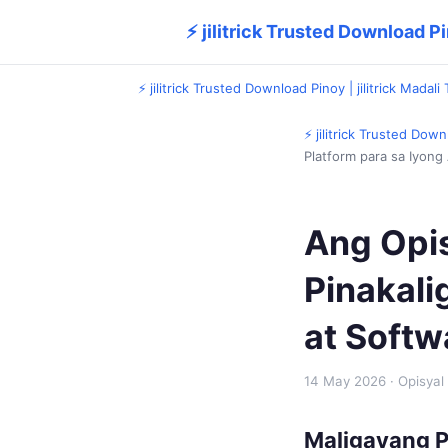
⚡ jilitrick Trusted Download Pin
⚡ jilitrick Trusted Download Pinoy | jilitrick Madali 
⚡ jilitrick Trusted Downl
Platform para sa Iyon
Ang Opis
Pinakali
at Soft
14 May 2026
· Opisyal
Maligayang Pa