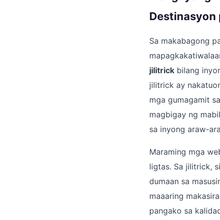
Destinasyon 
Sa makabagong pan
mapagkakatiwalaan
jilitrick
bilang inyo
jilitrick ay nakat
mga gumagamit sa P
magbigay ng mabili
sa inyong araw-ar
Maraming mga websi
ligtas. Sa jilitric
dumaan sa masusin
maaaring makasira
pangako sa kalidad